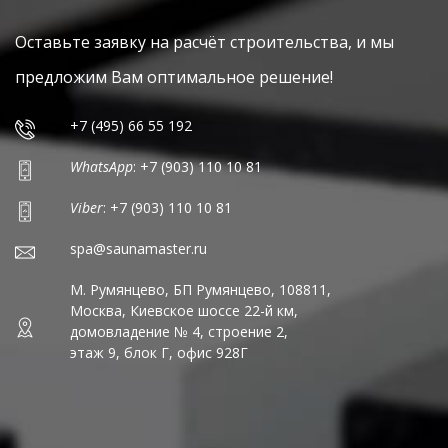
Оставьте заявку на расчёт строительства, и мы
предложим Вам оптимальное решение!
+7 (495) 66 55 192
WhatsApp
: +7 (903) 110 10 81
Viber
: +7 (903) 110 10 81
spa@saunamaster.ru
М. Румянцево, БП Румянцево, 108811,
Москва, Киевское шоссе 22-й км,
домовладение № 4, строение 2,
этаж 9, блок Г, офис 928Г