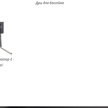
Душ для бассейна
ратор E -
ol