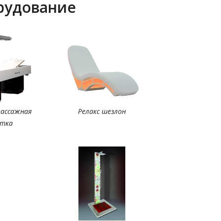
рудование
массажная
Релакс шезлон
етка