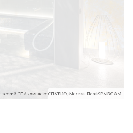
ческий СПА комплекс СПАТИО, Москва. Float SPA ROOM