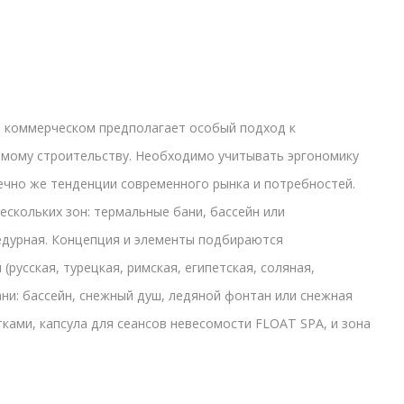
 и коммерческом предполагает особый подход к
амому строительству. Необходимо учитывать эргономику
нечно же тенденции современного рынка и потребностей.
скольких зон: термальные бани, бассейн или
едурная. Концепция и элементы подбираются
(русская, турецкая, римская, египетская, соляная,
ани: бассейн, снежный душ, ледяной фонтан или снежная
ками, капсула для сеансов невесомости FLOAT SPA, и зона