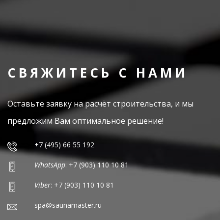
СВЯЖИТЕСЬ С НАМИ
Оставьте заявку на расчёт строительства, и мы
предложим Вам оптимальное решение!
+7 (495) 66 55 192
WhatsApp
: +7 (903) 110 10 81
Viber
: +7 (903) 110 10 81
spa@saunamaster.ru